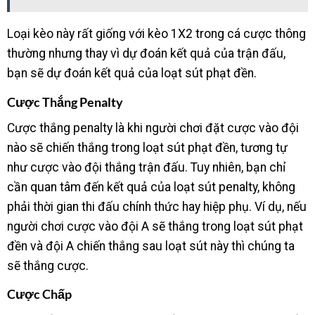
Loại kèo này rất giống với kèo 1X2 trong cá cược thông
thường nhưng thay vì dự đoán kết quả của trận đấu,
bạn sẽ dự đoán kết quả của loạt sút phạt đền.
Cược Thắng Penalty
Cược thắng penalty là khi người chơi đặt cược vào đội
nào sẽ chiến thắng trong loạt sút phạt đền, tương tự
như cược vào đội thắng trận đấu. Tuy nhiên, bạn chỉ
cần quan tâm đến kết quả của loạt sút penalty, không
phải thời gian thi đấu chính thức hay hiệp phụ. Ví dụ, nếu
người chơi cược vào đội A sẽ thắng trong loạt sút phạt
đền và đội A chiến thắng sau loạt sút này thì chúng ta
sẽ thắng cược.
Cược Chấp