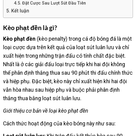
Đặt Cược Sau Lượt Sút Đầu Tiên
Kết luận
Kèo phạt đền là gì?
Kèo phạt đền
(kèo penalty) trong cá độ bóng đá là một
loại cược dựa trên kết quả của loạt sút luân lưu và chỉ
xuất hiện trong những trận đấu có tính chất đặc biệt.
Nhất là ở các giải đấu loại trực tiếp khi hai đội không
thể phân định thắng thua sau 90 phút thi đấu chính thức
và hiệp phụ. Đặc biệt, kèo này chỉ xuất hiện khi hai đội
vẫn hòa nhau sau hiệp phụ và buộc phải phân định
thắng thua bằng loạt sút luân lưu.
Giới thiệu cơ bản về loại kèo phạt đền
Cách thức hoạt động của kèo bóng này như sau:
Loạt sút luân lưu:
Khi trận đấu kết thúc hòa sau 90