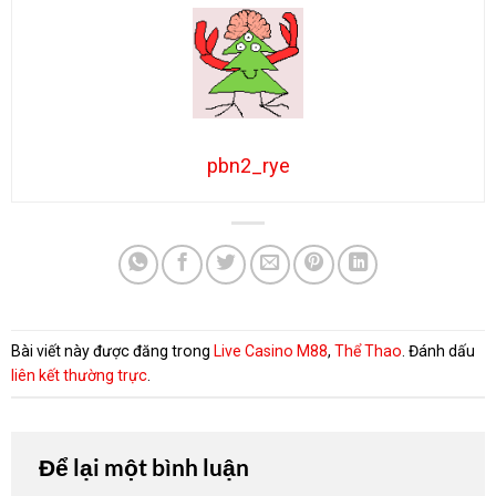
pbn2_rye
Bài viết này được đăng trong
Live Casino M88
,
Thể Thao
. Đánh dấu
liên kết thường trực
.
Để lại một bình luận