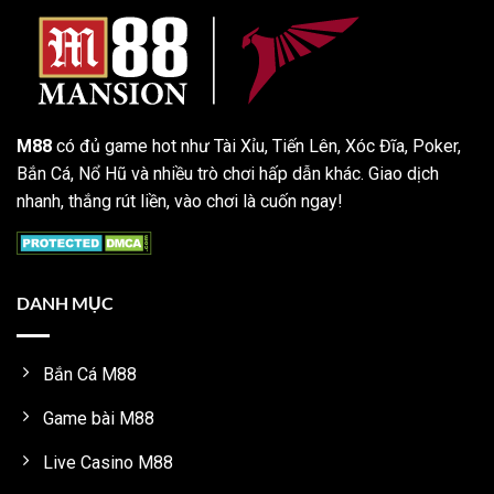
An
Toàn
&
Minh
Bạch
M88
có đủ game hot như Tài Xỉu, Tiến Lên, Xóc Đĩa, Poker,
Bắn Cá, Nổ Hũ và nhiều trò chơi hấp dẫn khác. Giao dịch
nhanh, thắng rút liền, vào chơi là cuốn ngay!
DANH MỤC
Bắn Cá M88
Game bài M88
Live Casino M88