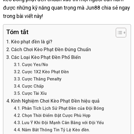
được những kỹ năng quan trọng mà Jun88 chia sẻ ngay
trong bài viết này!
Tóm tắt
Kèo phạt đền là gì?
Cách Chơi Kèo Phạt Đền Đúng Chuẩn
Các Loại Kèo Phạt Đền Phổ Biến
Cược Yes/No
Cược 1X2 Kèo Phạt Đền
Cược Thắng Penalty
Cược Chấp
Cược Tài Xỉu
Kinh Nghiệm Chơi Kèo Phạt Đền hiệu quả
Phân Tích Lịch Sử Phạt Đền của Đội Bóng
Chọn Thời Điểm Đặt Cược Phù Hợp
Lưu Ý Khi Đội Mạnh Cân Bằng với Đội Yếu
Nắm Bắt Thông Tin Tỷ Lệ Kèo đền.