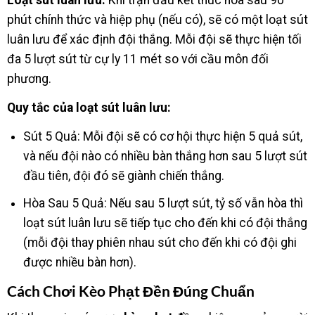
phút chính thức và hiệp phụ (nếu có), sẽ có một loạt sút
luân lưu để xác định đội thắng. Mỗi đội sẽ thực hiện tối
đa 5 lượt sút từ cự ly 11 mét so với cầu môn đối
phương.
Quy tắc của loạt sút luân lưu:
Sút 5 Quả: Mỗi đội sẽ có cơ hội thực hiện 5 quả sút,
và nếu đội nào có nhiều bàn thắng hơn sau 5 lượt sút
đầu tiên, đội đó sẽ giành chiến thắng.
Hòa Sau 5 Quả: Nếu sau 5 lượt sút, tỷ số vẫn hòa thì
loạt sút luân lưu sẽ tiếp tục cho đến khi có đội thắng
(mỗi đội thay phiên nhau sút cho đến khi có đội ghi
được nhiều bàn hơn).
Cách Chơi Kèo Phạt Đền Đúng Chuẩn