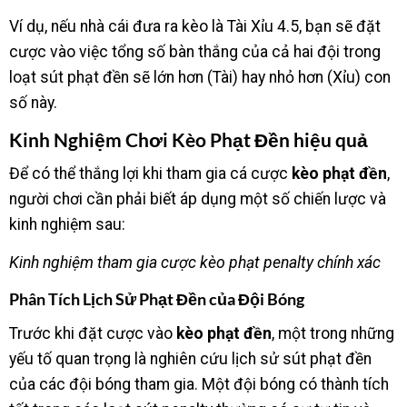
Ví dụ, nếu nhà cái đưa ra kèo là Tài Xỉu 4.5, bạn sẽ đặt
cược vào việc tổng số bàn thắng của cả hai đội trong
loạt sút phạt đền sẽ lớn hơn (Tài) hay nhỏ hơn (Xỉu) con
số này.
Kinh Nghiệm Chơi Kèo Phạt Đền hiệu quả
Để có thể thắng lợi khi tham gia cá cược
kèo phạt đền
,
người chơi cần phải biết áp dụng một số chiến lược và
kinh nghiệm sau:
Kinh nghiệm tham gia cược kèo phạt penalty chính xác
Phân Tích Lịch Sử Phạt Đền của Đội Bóng
Trước khi đặt cược vào
kèo phạt đền
, một trong những
yếu tố quan trọng là nghiên cứu lịch sử sút phạt đền
của các đội bóng tham gia. Một đội bóng có thành tích