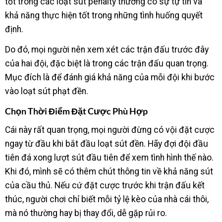
tốt trong các loạt sút penalty thường có sự tự tin và
khả năng thực hiện tốt trong những tình huống quyết
định.
Do đó, mọi người nên xem xét các trận đấu trước đây
của hai đội, đặc biệt là trong các trận đấu quan trọng.
Mục đích là để đánh giá khả năng của mỗi đội khi bước
vào loạt sút phạt đền.
Chọn Thời Điểm Đặt Cược Phù Hợp
Cái này rất quan trọng, mọi người đừng có vội đặt cược
ngay từ đầu khi bắt đầu loạt sút đền. Hãy đợi đội đầu
tiên đá xong lượt sút đầu tiên để xem tình hình thế nào.
Khi đó, mình sẽ có thêm chút thông tin về khả năng sút
của cầu thủ. Nếu cứ đặt cược trước khi trận đấu kết
thúc, người chơi chỉ biết mỗi tỷ lệ kèo của nhà cái thôi,
mà nó thường hay bị thay đổi, dễ gặp rủi ro.