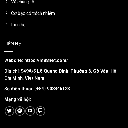
Về chúng tôi
Cờ bạc có trách nhiệm
Liên hệ
LIÊN HỆ
Website:
https://m88net.com/
Địa chỉ: 949A/5 Lê Quang Định, Phường 6, Gò Vấp, Hồ
Chí Minh, Viet Nam
Số điện thoại: (+84) 908345123
Mạng xã hội: