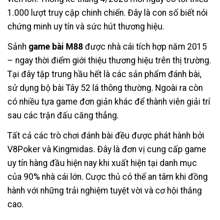
1.000 lượt truy cập chinh chiến. Đây là con số biết nói
chứng minh uy tín và sức hút thương hiệu.
Sảnh
game bài M88
được nhà cái tích hợp năm 2015
– ngay thời điểm giới thiệu thương hiệu trên thị trường.
Tại đây tập trung hầu hết là các sản phẩm đánh bài,
sử dụng bộ bài Tây 52 lá thông thường. Ngoài ra còn
có nhiều tựa game đơn giản khác để thành viên giải trí
sau các trận đấu căng thẳng.
Tất cả các trò chơi đánh bài đều được phát hành bởi
V8Poker và Kingmidas. Đây là đơn vị cung cấp game
uy tín hàng đầu hiện nay khi xuất hiện tại danh mục
của 90% nhà cái lớn. Cược thủ có thể an tâm khi đồng
hành với những trải nghiệm tuyệt vời và cơ hội thắng
cao.