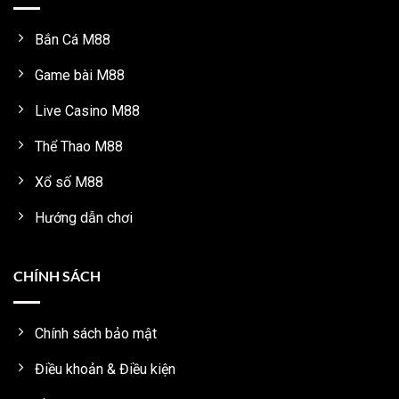
Bắn Cá M88
Game bài M88
Live Casino M88
Thể Thao M88
Xổ số M88
Hướng dẫn chơi
CHÍNH SÁCH
Chính sách bảo mật
Điều khoản & Điều kiện