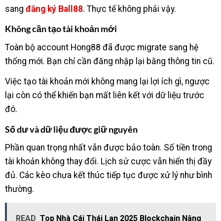
sang
đăng ký Ball88
. Thực tế không phải vậy.
Không cần tạo tài khoản mới
Toàn bộ account Hong88 đã được migrate sang hệ
thống mới. Bạn chỉ cần đăng nhập lại bằng thông tin cũ.
Việc tạo tài khoản mới không mang lại lợi ích gì, ngược
lại còn có thể khiến bạn mất liên kết với dữ liệu trước
đó.
Số dư và dữ liệu được giữ nguyên
Phần quan trọng nhất vẫn được bảo toàn. Số tiền trong
tài khoản không thay đổi. Lịch sử cược vẫn hiển thị đầy
đủ. Các kèo chưa kết thúc tiếp tục được xử lý như bình
thường.
READ
Top Nhà Cái Thái Lan 2025 Blockchain Nâng