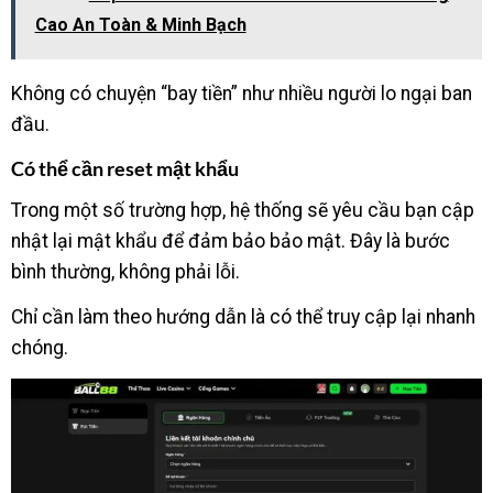
Cao An Toàn & Minh Bạch
Không có chuyện “bay tiền” như nhiều người lo ngại ban
đầu.
Có thể cần reset mật khẩu
Trong một số trường hợp, hệ thống sẽ yêu cầu bạn cập
nhật lại mật khẩu để đảm bảo bảo mật. Đây là bước
bình thường, không phải lỗi.
Chỉ cần làm theo hướng dẫn là có thể truy cập lại nhanh
chóng.