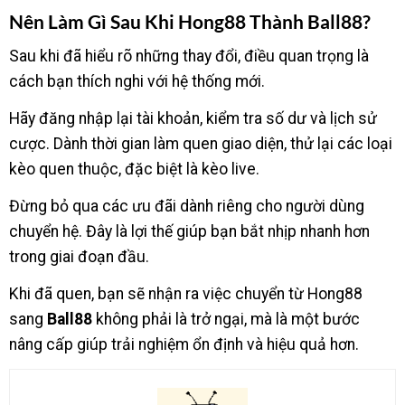
Nên Làm Gì Sau Khi Hong88 Thành Ball88?
Sau khi đã hiểu rõ những thay đổi, điều quan trọng là
cách bạn thích nghi với hệ thống mới.
Hãy đăng nhập lại tài khoản, kiểm tra số dư và lịch sử
cược. Dành thời gian làm quen giao diện, thử lại các loại
kèo quen thuộc, đặc biệt là kèo live.
Đừng bỏ qua các ưu đãi dành riêng cho người dùng
chuyển hệ. Đây là lợi thế giúp bạn bắt nhịp nhanh hơn
trong giai đoạn đầu.
Khi đã quen, bạn sẽ nhận ra việc chuyển từ Hong88
sang
Ball88
không phải là trở ngại, mà là một bước
nâng cấp giúp trải nghiệm ổn định và hiệu quả hơn.