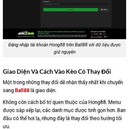
Đăng nhập tài khoản Hong88 trên Ball88 với dữ liệu được
giữ nguyên
Giao Diện Và Cách Vào Kèo Có Thay Đổi
Một trong những thay đổi dễ nhận thấy nhất khi chuyển
sang
Ball88
là giao diện.
Không còn cách bố trí quen thuộc của Hong88. Menu
được sắp xếp lại, các danh mục được tinh gọn hơn. Ban
đầu có thể hơi lạ, nhưng đây là thay đổi theo hướng tối
ưu.