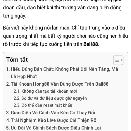
đoạn đầu, đặc biệt khi thị trường vẫn đang biến động
từng ngày.
Bài viết này không nói lan man. Chỉ tập trung vào 5 điều
quan trọng nhất mà bất kỳ người chơi nào cũng nên hiểu
rõ trước khi tiếp tục xuống tiền trên
Ball88
.
Tóm tắt
Hiểu Đúng Bản Chất: Không Phải Đổi Nền Tảng, Mà
Là Hợp Nhất
Tài Khoản Hong88 Vẫn Dùng Được Trên Ball88
Không cần tạo tài khoản mới
Số dư và dữ liệu được giữ nguyên
Có thể cần reset mật khẩu
Giao Diện Và Cách Vào Kèo Có Thay Đổi
Trải Nghiệm Kèo Live Được Cải Thiện Rõ
Ưu Đãi Và Chính Sách Được Điều Chỉnh Lại