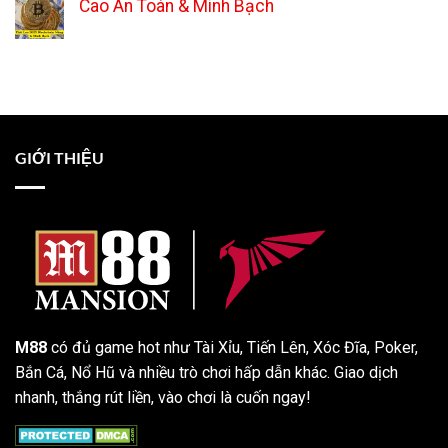
Tại
Cao An Toàn & Minh Bạch
Không
Sao
–
Không
Game
Bảo
có
Thủ
Mật
bình
Lựa
SSL
luận
Chọn
100%
ở
X8
Top
Là
Nhà
Điểm
Cái
Đến
Thái
Giải
Lan
GIỚI THIỆU
Trí
2025
Hàng
Blockchain
Đầu?
Nâng
Cao
An
Toàn
&
Minh
Bạch
M88
có đủ game hot như Tài Xỉu, Tiến Lên, Xóc Đĩa, Poker,
Bắn Cá, Nổ Hũ và nhiều trò chơi hấp dẫn khác. Giao dịch
nhanh, thắng rút liền, vào chơi là cuốn ngay!