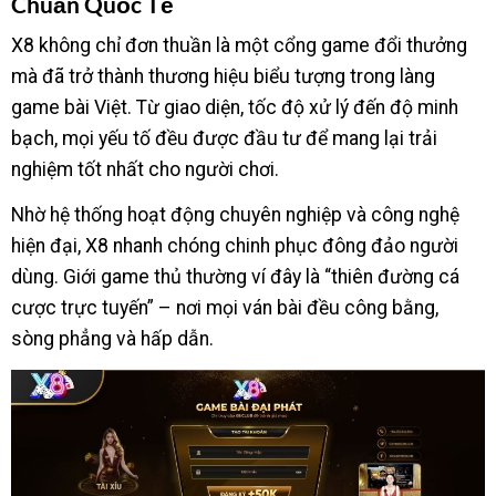
Chuẩn Quốc Tế
X8 không chỉ đơn thuần là một cổng game đổi thưởng
mà đã trở thành thương hiệu biểu tượng trong làng
game bài Việt. Từ giao diện, tốc độ xử lý đến độ minh
bạch, mọi yếu tố đều được đầu tư để mang lại trải
nghiệm tốt nhất cho người chơi.
Nhờ hệ thống hoạt động chuyên nghiệp và công nghệ
hiện đại, X8 nhanh chóng chinh phục đông đảo người
dùng. Giới game thủ thường ví đây là “thiên đường cá
cược trực tuyến” – nơi mọi ván bài đều công bằng,
sòng phẳng và hấp dẫn.