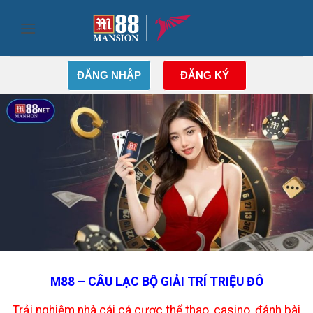
Bỏ
qua
nội
dung
ĐĂNG NHẬP
ĐĂNG KÝ
M88 – CÂU LẠC BỘ GIẢI TRÍ TRIỆU ĐÔ
Trải nghiệm nhà cái cá cược thể thao, casino, đánh bài