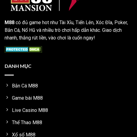
M88
có đủ game hot như Tài Xỉu, Tiến Lên, Xóc Đĩa, Poker,
Bắn Cá, Nổ Hũ và nhiều trò chơi hấp dẫn khác. Giao dịch
nhanh, thắng rút liền, vào chơi là cuốn ngay!
DANH MỤC
Bắn Cá M88
Game bài M88
Live Casino M88
Thể Thao M88
Xổ số M88