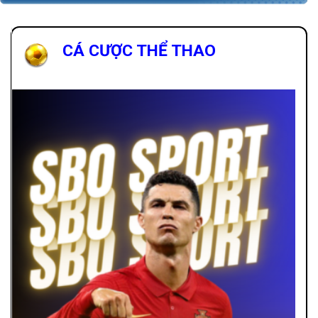
CÁ CƯỢC THỂ THAO