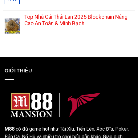
Không
Đá
Thức
có
Biaomtv
Thành
bình
Có
Ball88
luận
An
Top Nhà Cái Thái Lan 2025 Blockchain Nâng
ở
Toàn
Tại
Cao An Toàn & Minh Bạch
Không
Sao
–
Không
Game
Bảo
có
Thủ
Mật
bình
Lựa
SSL
luận
Chọn
100%
ở
X8
Top
Là
Nhà
Điểm
Cái
Đến
Thái
Giải
Lan
GIỚI THIỆU
Trí
2025
Hàng
Blockchain
Đầu?
Nâng
Cao
An
Toàn
&
Minh
Bạch
M88
có đủ game hot như Tài Xỉu, Tiến Lên, Xóc Đĩa, Poker,
Bắn Cá, Nổ Hũ và nhiều trò chơi hấp dẫn khác. Giao dịch