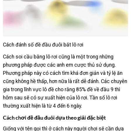
Cách đánh số đề đầu đuôi bắt lô rơi
Cách soi cầu bằng lô rơi cũng là một trong những
phương pháp được các anh em cược thủ sử dụng.
Phương pháp này có cách tìm khá đơn giản và tỷ lệ ăn
cũng không hề thấp, hơn nữa là rất dễ đánh. Các chuyên
gia trong lĩnh vực lô đề cho rằng 85% đề về đầu 9 thì
hôm sau sẽ có sự xuất hiện của lô rơi. Tần số lô rơi
thường xuất hiện là từ 4 đến 6 ngày.
Cách chơi đề đầu đuôi dựa theo giải đặc biệt
Giống với tên gọi thì ở cách này người chơi sẽ cần dựa