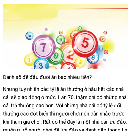
Đánh số đề đầu đuôi ăn bao nhiêu tiền?
Nhưng tuy nhiên các tỷ lệ ăn thưởng ở hầu hết các nhà
cái sẽ giao động ở mức 1 ăn 70, thậm chí có những nhà
cái trả thưởng cao hơn. Với những nhà cái có tỷ lệ đổi
thưởng cao đột biến thì người chơi nên cân nhắc trước
khi tham gia chơi. Rất có thể đây là một nhà cái lừa đảo,
muốn rụ rỗ người chơi để lừa đảo và đánh cắp thông tin