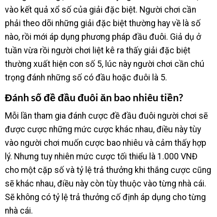
vào kết quả xổ số của giải đặc biệt. Người chơi cần
phải theo dõi những giải đặc biệt thường hay về là số
nào, rồi mới áp dụng phương pháp đầu đuôi. Giả dụ ở
tuần vừa rồi người chơi liệt kê ra thấy giải đặc biệt
thường xuất hiện con số 5, lúc này người chơi cần chú
trọng đánh những số có đầu hoặc đuôi là 5.
Đánh số đề đầu đuôi ăn bao nhiêu tiền?
Mỗi lần tham gia đánh cược đề đầu đuôi người chơi sẽ
được cược những mức cược khác nhau, điều này tùy
vào người chơi muốn cược bao nhiêu và cảm thấy hợp
lý. Nhưng tuy nhiên mức cược tối thiểu là 1.000 VNĐ
cho một cặp số và tỷ lệ trả thưởng khi thắng cược cũng
sẽ khác nhau, điều này còn tùy thuộc vào từng nhà cái.
Sẽ không có tỷ lệ trả thưởng cố định áp dụng cho từng
nhà cái.