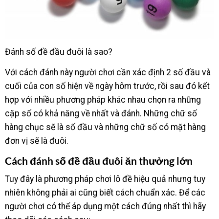
Đánh số đề đầu đuôi là sao?
Với cách đánh này người chơi cần xác định 2 số đầu và
cuối của con số hiện về ngày hôm trước, rồi sau đó kết
hợp với nhiều phương pháp khác nhau chọn ra những
cặp số có khả năng về nhất và đánh. Những chữ số
hàng chục sẽ là số đầu và những chữ số có mặt hàng
đơn vị sẽ là đuôi.
Cách đánh số đề đầu đuôi ăn thưởng lớn
Tuy đây là phương pháp chơi lô đề hiệu quả nhưng tuy
nhiên không phải ai cũng biết cách chuẩn xác. Để các
người chơi có thể áp dụng một cách đúng nhất thì hãy